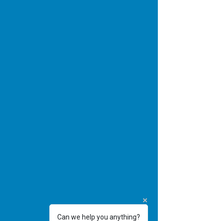
Can we help you anything?